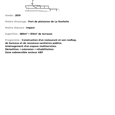
Année :
2019
Maître d'ouvrage :
Port de plaisance de La Rochelle
Maître d'œuvre :
impact
Superficie :
380m² + 310m² de terrasse
Programme :
Construction d'un restaurant et son rooftop,
de bureaux et de nouveaux sanitaires publics.
Aménagement d'un espace multiservices.
Démolition + extension + réhabilitation.
Zone submersible secteur ABF
Coût de l'opération :
1 800 000
€ HT
Phase :
Livré en 2021
Partenaire :
EBLL ingénierie des structures, FT2E
ingénierie des fluides, CECIBAT économiste.
Photographe : Arnaud Bertrande
Le projet ambitionne de constituer un signal
architectural fort à l’échelle du port des Minimes, d’y
créer un lieu de rencontre et de vie au cœur du port,
de renforcer les liens entre le port et la ville, et de
proposer une architecture portuaire contemporaine,
emblématique et fédératrice.