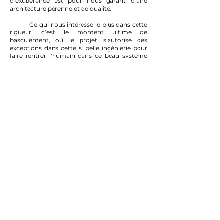
d’exubérance est pour nous garant d’une
architecture pérenne et de qualité.
Ce qui nous intéresse le plus dans cette
rigueur, c’est le moment ultime de
basculement, où le projet s’autorise des
exceptions dans cette si belle ingénierie pour
faire rentrer l’humain dans ce beau système
établi. Quand l’ordre se dérègle au profit de
l’humain, c’est là que le projet se détache de
l’architecture froide et moderne et qu’une
véritable poésie s’installe.
Au-delà de cette approche architecturale,
l’agence attache une place très importante
aux outils et aux intentions graphiques. L’outil
de représentation comme bien évidement un
outil de communication, pour faire
comprendre et adhérer au projet, que ça soit
de la phase conception, à l’exécution, mais
aussi bien au-delà. Le dessin est pour nous
penser comme une démarche constructive,
comme un outil de collaboration avec les
différents membres de l’équipe, une
démarche d’économie de projet.
Et car l’architecture est un sport collectif,
chacune de collaboration repose sur la