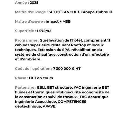
Année :
2025
Maître d'ouvrage :
SCI DE TANCHET, Groupe Dubreuil
Maître d'œuvre :
impact + MSB
Superficie :
1 575m2
Programme :
Surélévation de l'hôtel, comprenant 11
cabines supérieurs, restaurant Rooftop et locaux
techniques. Extension du SPA, réhabilitation du
système de chauffage, construction d'un réfectoire
et d'ombrière.
Coût de l'opération :
7 300 000 € HT
Phase :
DET en cours
Partenaire :
EBLL BET structure, YAC ingénierie BET
fluides et thermiques, MSB Sécurité économiste de
la construction et suivi de travaux, ITAC Acoustique
Ingénierie Acoustique, COMPETENCES
géotechnique, APAVE.